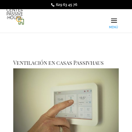
629 63 45 76
·ARQUI·
CENTER
PASSIVE
·HOUSE·
Ventilación en casas Passivhaus