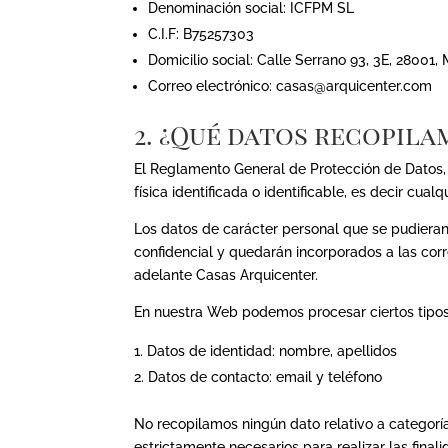
Denominación social: ICFPM SL
C.I.F: B75257303
Domicilio social: Calle Serrano 93, 3E, 28001, 
Correo electrónico: casas@arquicenter.com
2. ¿Qué datos recopila
El Reglamento General de Protección de Datos,
física identificada o identificable, es decir cua
Los datos de carácter personal que se pudieran
confidencial y quedarán incorporados a las corr
adelante Casas Arquicenter.
En nuestra Web podemos procesar ciertos tipos 
Datos de identidad: nombre, apellidos
Datos de contacto: email y teléfono
No recopilamos ningún dato relativo a categoría
estrictamente necesarios para realizar las final