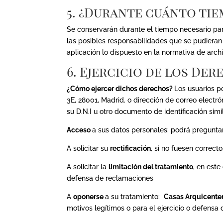
5. ¿Durante cuánto ti
Se conservarán durante el tiempo necesario par
las posibles responsabilidades que se pudieran 
aplicación lo dispuesto en la normativa de arc
6. Ejercicio de los De
¿Cómo ejercer dichos derechos?
Los usuarios p
3E, 28001, Madrid. o dirección de correo electr
su D.N.I u otro documento de identificación simila
Acceso
a sus datos personales: podrá pregunta
A solicitar su
rectificación
, si no fuesen correcto
A solicitar la
limitación del tratamiento
, en est
defensa de reclamaciones
A
oponerse
a su tratamiento:
Casas Arquicent
motivos legítimos o para el ejercicio o defensa