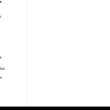
er
,
s
 a
los.
un