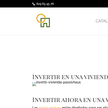
629 63 45 76
CATAL
Invertir en una vivien
Invertir ahora en una 
Las
casas pasivas
están diseñadas para ser alta