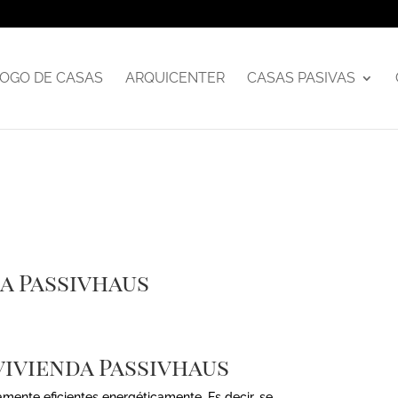
OGO DE CASAS
ARQUICENTER
CASAS PASIVAS
da Passivhaus
vivienda Passivhaus
mente eficientes energéticamente. Es decir, se