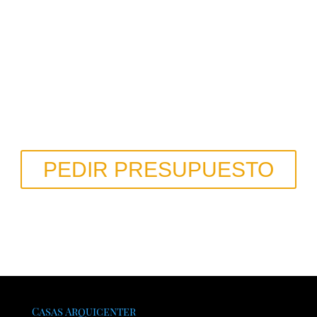
Pídenos Presupuesto
Edificios confortables, saludables y sostenibles reduciendo hasta
el 90% la factura calefacción y refrigeración.
PEDIR PRESUPUESTO
O llamanos al 629 634 576
Casas Arquicenter