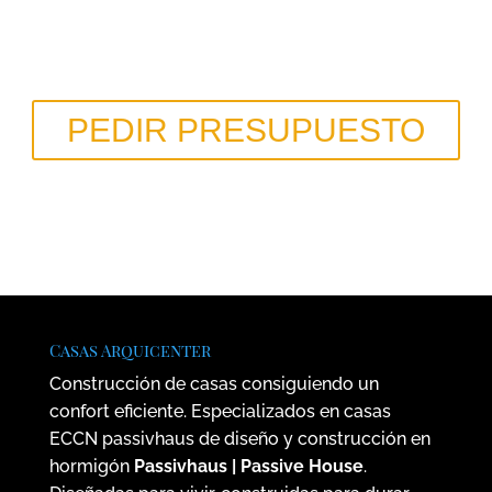
Pídenos Presupuesto
Edificios confortables, saludables y sostenibles reduciendo hasta
el 90% la factura calefacción y refrigeración.
PEDIR PRESUPUESTO
O llamanos al 629 634 576
Casas Arquicenter
Construcción de casas consiguiendo un
confort eficiente. Especializados en casas
ECCN passivhaus de diseño y construcción en
hormigón
Passivhaus | Passive House
.